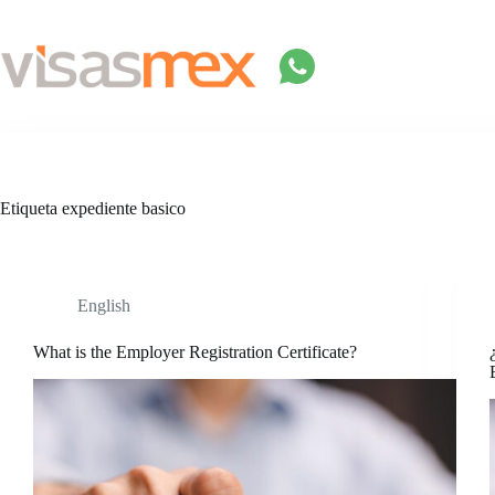
Saltar
al
contenido
Etiqueta
expediente basico
English
What is the Employer Registration Certificate?