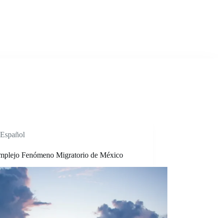
ervices
Mexicanos
FAQs
News
Contact Us
Español
mplejo Fenómeno Migratorio de México